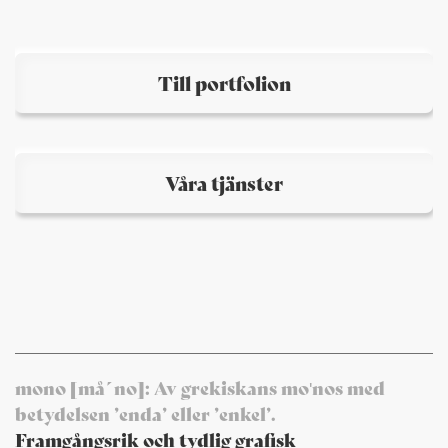
Till portfolion
Våra tjänster
mono [må´no]: Av grekiskans moʹnos med
betydelsen ’enda’ eller ’enkel’.
Framgångsrik och tydlig grafisk