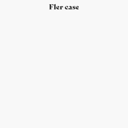
Fler case
NextCell Pharma
/
Webdesign-UX
/
Grafisk identitet
/
Finansiella rapporter