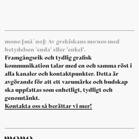
mono [må´no]: Av grekiskans moʹnos med
betydelsen ’enda’ eller ’enkel’.
Framgångsrik och tydlig grafisk
kommunikation talar med en och samma röst i
alla kanaler och kontaktpunkter. Detta är
avgörande för att ett varumärke och budskap
ska uppfattas som enhetligt, tydligt och
genomtänkt.
Kontakta oss så berättar vi mer!