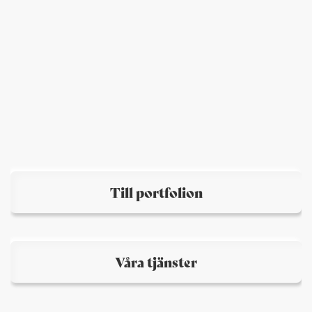
LIDDS
/
Grafisk identitet
/
Finansiella rapporter
/
Webdesign-UX
Till portfolion
Våra tjänster